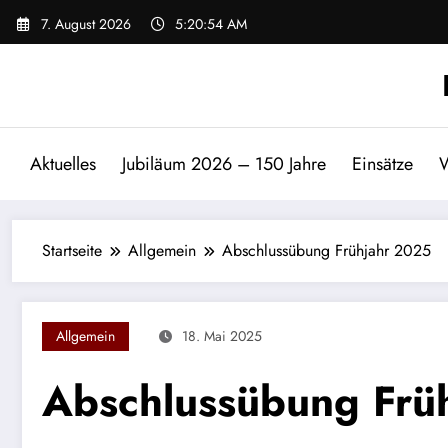
Zum
7. August 2026
5:20:54 AM
Inhalt
springen
Aktuelles
Jubiläum 2026 – 150 Jahre
Einsätze
W
Startseite
Allgemein
Abschlussübung Frühjahr 2025
Allgemein
18. Mai 2025
Abschlussübung Frü