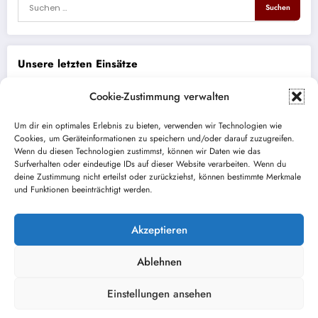
Unsere letzten Einsätze
Cookie-Zustimmung verwalten
THL eCall ohne Spracherwiderung
Um dir ein optimales Erlebnis zu bieten, verwenden wir Technologien wie
Brand PKW
Cookies, um Geräteinformationen zu speichern und/oder darauf zuzugreifen.
Wenn du diesen Technologien zustimmst, können wir Daten wie das
Surfverhalten oder eindeutige IDs auf dieser Website verarbeiten. Wenn du
ABC auslaufender Kraftstoff
deine Zustimmung nicht erteilst oder zurückziehst, können bestimmte Merkmale
und Funktionen beeinträchtigt werden.
Brand Bus/LKW auf BAB
Absperrung Lichterprozession
Akzeptieren
Ablehnen
Einstellungen ansehen
Kontakt / Impressum
Datenschutz