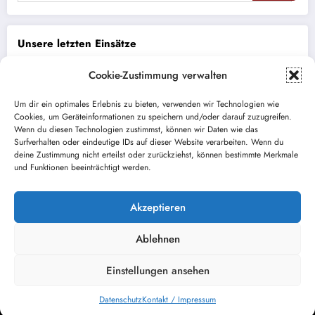
Unsere letzten Einsätze
Cookie-Zustimmung verwalten
THL eCall ohne Spracherwiderung
Um dir ein optimales Erlebnis zu bieten, verwenden wir Technologien wie
Brand PKW
Cookies, um Geräteinformationen zu speichern und/oder darauf zuzugreifen.
Wenn du diesen Technologien zustimmst, können wir Daten wie das
Surfverhalten oder eindeutige IDs auf dieser Website verarbeiten. Wenn du
ABC auslaufender Kraftstoff
deine Zustimmung nicht erteilst oder zurückziehst, können bestimmte Merkmale
und Funktionen beeinträchtigt werden.
Brand Bus/LKW auf BAB
Absperrung Lichterprozession
Akzeptieren
Ablehnen
Einstellungen ansehen
Kontakt / Impressum
Datenschutz
NewsBlogger - Magazin und Blog
WordPress
Theme 2026 | Präsentiert von
SpiceThemes
Datenschutz
Kontakt / Impressum