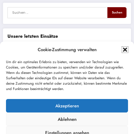
Unsere letzten Einsätze
Cookie-Zustimmung verwalten
THL eCall ohne Spracherwiderung
Um dir ein optimales Erlebnis zu bieten, verwenden wir Technologien wie
Brand PKW
Cookies, um Geräteinformationen zu speichern und/oder darauf zuzugreifen.
Wenn du diesen Technologien zustimmst, können wir Daten wie das
Surfverhalten oder eindeutige IDs auf dieser Website verarbeiten. Wenn du
ABC auslaufender Kraftstoff
deine Zustimmung nicht erteilst oder zurückziehst, können bestimmte Merkmale
und Funktionen beeinträchtigt werden.
Brand Bus/LKW auf BAB
Absperrung Lichterprozession
Akzeptieren
Ablehnen
Einstellungen ansehen