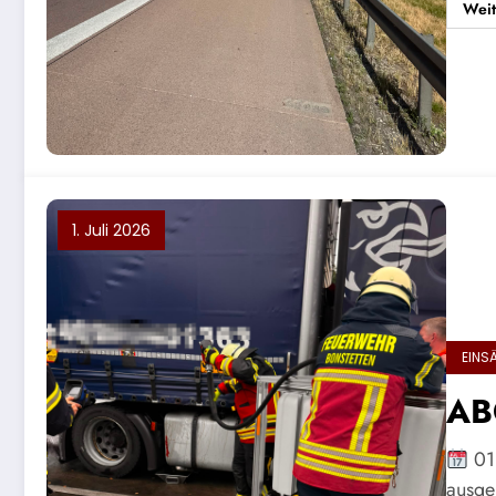
Weit
1. Juli 2026
EINS
ABC
01
ausge