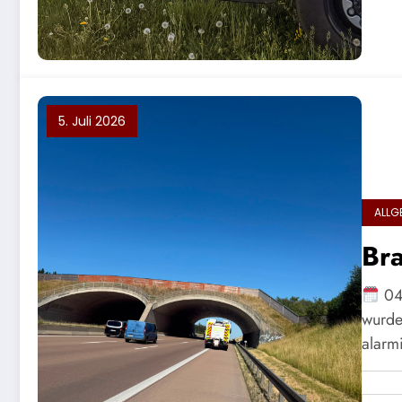
5. Juli 2026
ALLG
Br
04
wurde
alarm