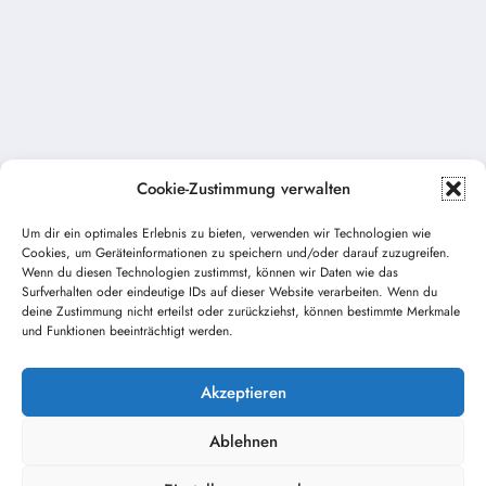
Cookie-Zustimmung verwalten
Um dir ein optimales Erlebnis zu bieten, verwenden wir Technologien wie
Cookies, um Geräteinformationen zu speichern und/oder darauf zuzugreifen.
Wenn du diesen Technologien zustimmst, können wir Daten wie das
Vorheriger Beitrag
Surfverhalten oder eindeutige IDs auf dieser Website verarbeiten. Wenn du
deine Zustimmung nicht erteilst oder zurückziehst, können bestimmte Merkmale
Brand PKW am 19.07.2020
und Funktionen beeinträchtigt werden.
Nächster Beitrag
Kameradschaftsabend
Akzeptieren
Ablehnen