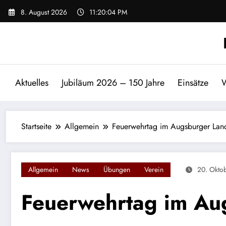
Zum
8. August 2026
11:20:04 PM
Inhalt
springen
Aktuelles
Jubiläum 2026 – 150 Jahre
Einsätze
W
Startseite
Allgemein
Feuerwehrtag im Augsburger La
Allgemein
News
Übungen
Verein
20. Okto
Feuerwehrtag im Au