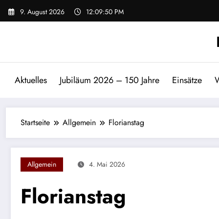
Zum
9. August 2026
12:09:50 PM
Inhalt
springen
Aktuelles
Jubiläum 2026 – 150 Jahre
Einsätze
W
Startseite
Allgemein
Florianstag
Allgemein
4. Mai 2026
Florianstag