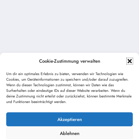
Cookie-Zustimmung verwalten
Um dir ein optimales Erlebnis zu bieten, verwenden wir Technologien wie
Vorheriger Beitrag
Cookies, um Geräteinformationen zu speichern und/oder darauf zuzugreifen.
Einsatz – Feuerfüchse sammeln Unrat und
Wenn du diesen Technologien zustimmst, können wir Daten wie das
Holz nach Sturm
Surfverhalten oder eindeutige IDs auf dieser Website verarbeiten. Wenn du
deine Zustimmung nicht erteilst oder zurückziehst, können bestimmte Merkmale
und Funktionen beeinträchtigt werden.
Nächster Beitrag
Tag der offenen Tür / Lange Nacht der
Feuerwehren
Akzeptieren
Ablehnen