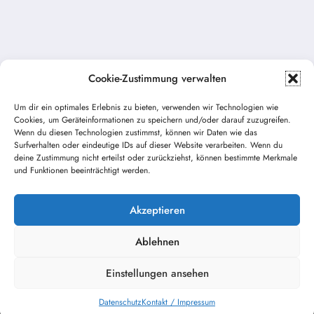
Cookie-Zustimmung verwalten
Um dir ein optimales Erlebnis zu bieten, verwenden wir Technologien wie
Cookies, um Geräteinformationen zu speichern und/oder darauf zuzugreifen.
Vorheriger Beitrag
Wenn du diesen Technologien zustimmst, können wir Daten wie das
Tag der offenen Tür / Lange Nacht der
Surfverhalten oder eindeutige IDs auf dieser Website verarbeiten. Wenn du
deine Zustimmung nicht erteilst oder zurückziehst, können bestimmte Merkmale
Feuerwehren
und Funktionen beeinträchtigt werden.
Nächster Beitrag
THL Tierrettung
Akzeptieren
Ablehnen
Einstellungen ansehen
Kontakt / Impressum
Datenschutz
NewsBlogger - Magazin und Blog
WordPress
Theme 2026 | Präsentiert von
SpiceThemes
Datenschutz
Kontakt / Impressum