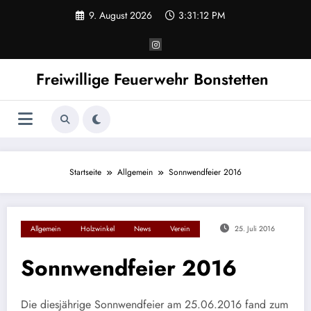
Zum
9. August 2026
3:31:12 PM
Inhalt
springen
Freiwillige Feuerwehr Bonstetten
Startseite
Allgemein
Sonnwendfeier 2016
Allgemein
Holzwinkel
News
Verein
25. Juli 2016
Sonnwendfeier 2016
Die diesjährige Sonnwendfeier am 25.06.2016 fand zum