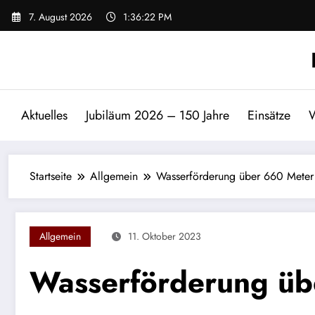
Zum
7. August 2026
1:36:22 PM
Inhalt
springen
Aktuelles
Jubiläum 2026 – 150 Jahre
Einsätze
W
Startseite
Allgemein
Wasserförderung über 660 Meter
Allgemein
11. Oktober 2023
Wasserförderung üb