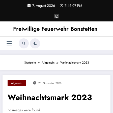
Zum
7. August 2026
7:46:07 PM
Inhalt
springen
Freiwillige Feuerwehr Bonstetten
Startseite
Allgemein
Weihnachtsmark 2023
Allgemein
23. November 2023
Weihnachtsmark 2023
no images were found