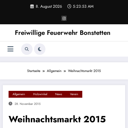
Zum
8. August 2026
5:23:53 AM
Inhalt
springen
Freiwillige Feuerwehr Bonstetten
Startseite
Allgemein
Weihnachtsmarkt 2015
Allgemein
Holzwinkel
News
Verein
28. November 2015
Weihnachtsmarkt 2015