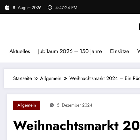
Zum
8. August 2026
4:47:24 PM
Inhalt
springen
Aktuelles
Jubiläum 2026 – 150 Jahre
Einsätze
W
Startseite
Allgemein
Weihnachtsmarkt 2024 – Ein Rüc
Allgemein
5. Dezember 2024
Weihnachtsmarkt 20