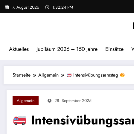
Zum
7. August 2026
1:32:24 PM
Inhalt
springen
Aktuelles
Jubiläum 2026 – 150 Jahre
Einsätze
W
Startseite
Allgemein
Intensivübungssamstag
Allgemein
28. September 2025
Intensivübungss