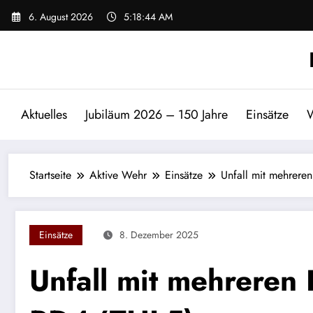
Zum
6. August 2026
5:18:44 AM
Inhalt
springen
Aktuelles
Jubiläum 2026 – 150 Jahre
Einsätze
W
Startseite
Aktive Wehr
Einsätze
Unfall mit mehrere
Einsätze
8. Dezember 2025
Unfall mit mehreren