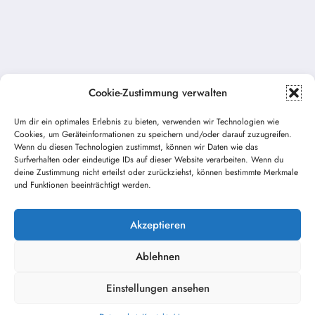
Cookie-Zustimmung verwalten
Um dir ein optimales Erlebnis zu bieten, verwenden wir Technologien wie
Cookies, um Geräteinformationen zu speichern und/oder darauf zuzugreifen.
Wenn du diesen Technologien zustimmst, können wir Daten wie das
Vorheriger Beitrag
Surfverhalten oder eindeutige IDs auf dieser Website verarbeiten. Wenn du
deine Zustimmung nicht erteilst oder zurückziehst, können bestimmte Merkmale
Übung am 28.2.2026
und Funktionen beeinträchtigt werden.
Nächster Beitrag
Verkehrsunfall (RD3/THL 3)
Akzeptieren
Ablehnen
Einstellungen ansehen
Kontakt / Impressum
Datenschutz
NewsBlogger - Magazin und Blog
WordPress
Theme 2026 | Präsentiert von
SpiceThemes