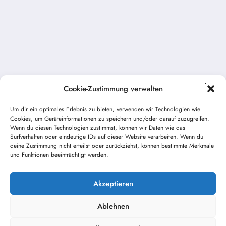
Cookie-Zustimmung verwalten
Um dir ein optimales Erlebnis zu bieten, verwenden wir Technologien wie
Cookies, um Geräteinformationen zu speichern und/oder darauf zuzugreifen.
Vorheriger Beitrag
Wenn du diesen Technologien zustimmst, können wir Daten wie das
Fahrt zum Ritteressen nach Aulendorf
Surfverhalten oder eindeutige IDs auf dieser Website verarbeiten. Wenn du
deine Zustimmung nicht erteilst oder zurückziehst, können bestimmte Merkmale
und Funktionen beeinträchtigt werden.
Nächster Beitrag
Dienstversammlung am 23.01.2015 – Neue
Vorstandschaft
Akzeptieren
Ablehnen