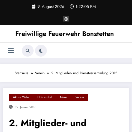
Zum
9. August 2026
1:22:05 PM
Inhalt
springen
Freiwillige Feuerwehr Bonstetten
Startseite
Verein
2. Mitglieder- und Dienstversammlung 2015
Aktive Wehr
Holzwinkel
News
Verein
12. Januar 2015
2. Mitglieder- und