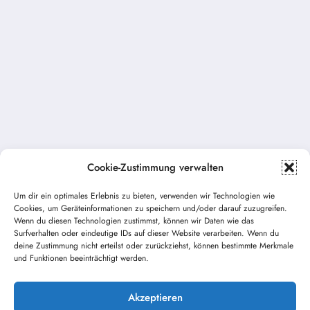
Cookie-Zustimmung verwalten
Um dir ein optimales Erlebnis zu bieten, verwenden wir Technologien wie
Vorheriger Beitrag
Cookies, um Geräteinformationen zu speichern und/oder darauf zuzugreifen.
Simulation Brand am Modellhaus am
Wenn du diesen Technologien zustimmst, können wir Daten wie das
21.04.2017
Surfverhalten oder eindeutige IDs auf dieser Website verarbeiten. Wenn du
deine Zustimmung nicht erteilst oder zurückziehst, können bestimmte Merkmale
und Funktionen beeinträchtigt werden.
Nächster Beitrag
Zimmerbrand Stauffersbergstraße am 9. Juni
2017
Akzeptieren