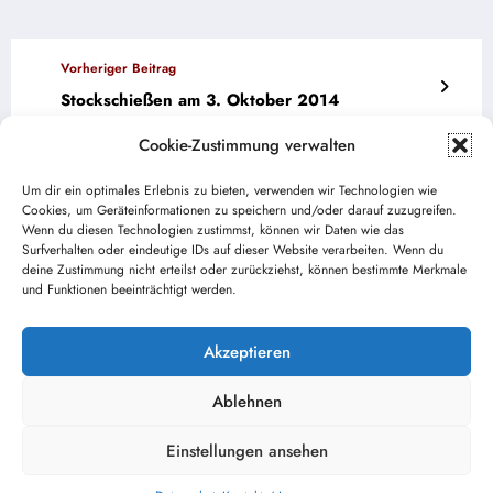
Vorheriger Beitrag
Stockschießen am 3. Oktober 2014
Nächster Beitrag
Cookie-Zustimmung verwalten
Bonstettens Feuerwehr glänzt bei
Um dir ein optimales Erlebnis zu bieten, verwenden wir Technologien wie
Leistungsprüfung
Cookies, um Geräteinformationen zu speichern und/oder darauf zuzugreifen.
Wenn du diesen Technologien zustimmst, können wir Daten wie das
Surfverhalten oder eindeutige IDs auf dieser Website verarbeiten. Wenn du
deine Zustimmung nicht erteilst oder zurückziehst, können bestimmte Merkmale
und Funktionen beeinträchtigt werden.
Akzeptieren
Ablehnen
Einstellungen ansehen
Kontakt / Impressum
Datenschutz
NewsBlogger - Magazin und Blog
WordPress
Theme 2026 | Präsentiert von
SpiceThemes