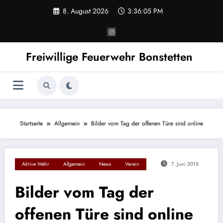
Zum
8. August 2026
3:36:05 PM
Inhalt
springen
Freiwillige Feuerwehr Bonstetten
Startseite
Allgemein
Bilder vom Tag der offenen Türe sind online
Aktive Wehr
Allgemein
News
Verein
7. Juni 2015
Bilder vom Tag der
offenen Türe sind online