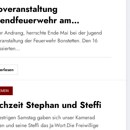
overanstaltung
gendfeuerwehr am
.05.2023
r Andrang, herrschte Ende Mai bei der Jugend
eranstaltung der Feuerwehr Bonstetten. Den 16
essierten…
erlesen
EMEIN
hzeit Stephan und Steffi
strigen Samstag gaben sich unser Kamerad
n und seine Steffi das Ja-Wort.Die Freiwillige