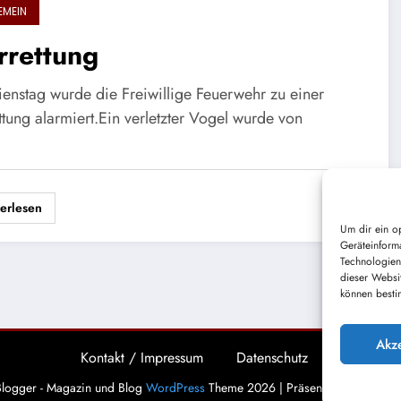
EMEIN
rrettung
enstag wurde die Freiwillige Feuerwehr zu einer
ttung alarmiert.Ein verletzter Vogel wurde von
erlesen
Um dir ein o
Geräteinform
Technologien
dieser Websi
können besti
Akz
Kontakt / Impressum
Datenschutz
logger - Magazin und Blog
WordPress
Theme 2026 | Präsentiert von
Spice