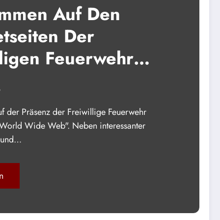
ommen Auf Den
etseiten Der
lligen Feuerwehr
tten!
6
 der Präsenz der Freiwillige Feuerwehr
"World Wide Web". Neben interessanter
 rund…
n