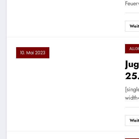
Feue
Weit
ALLG
10. Mai 2023
Ju
25
[sing
width
Weit