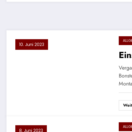
ALLG
10. Juni 2023
Ein
Verga
Bonste
Mont
Weit
ALLG
8. Juni 2023