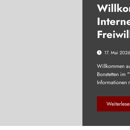
Willk
Intern
Freiwi
Bonste
17. Mai 202
Willkommen auf
Bonstetten im 
Informationen
Weiterlese