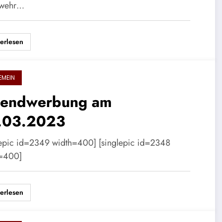
rwehr…
erlesen
EMEIN
gendwerbung am
.03.2023
lepic id=2349 width=400] [singlepic id=2348
=400]
erlesen