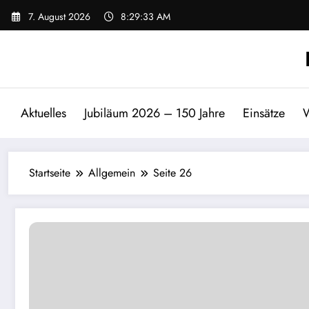
Zum
7. August 2026
8:29:33 AM
Inhalt
springen
Aktuelles
Jubiläum 2026 – 150 Jahre
Einsätze
W
Startseite
Allgemein
Seite 26