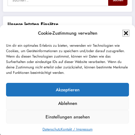
Unsere letzten Einsätze
Cookie-Zustimmung verwalten
THL eCall ohne Spracherwiderung
Um dir ein optimales Erlebnis zu bieten, verwenden wir Technologien wie
Cookies, um Geräteinformationen zu speichern und/oder darauf zuzugreifen.
Brand PKW
Wenn du diesen Technologien zustimmst, können wir Daten wie das
Surfverhalten oder eindeutige IDs auf dieser Website verarbeiten. Wenn du
ABC auslaufender Kraftstoff
deine Zustimmung nicht erteilst oder zurückziehst, können bestimmte Merkmale
und Funktionen beeinträchtigt werden.
Brand Bus/LKW auf BAB
Akzeptieren
Absperrung Lichterprozession
Ablehnen
Einstellungen ansehen
Kontakt / Impressum
Datenschutz
NewsBlogger - Magazin und Blog
WordPress
Theme 2026 | Präsentiert von
SpiceThemes
Datenschutz
Kontakt / Impressum