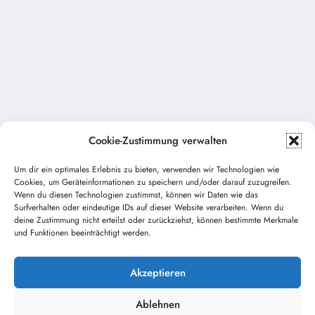
Cookie-Zustimmung verwalten
Um dir ein optimales Erlebnis zu bieten, verwenden wir Technologien wie
Cookies, um Geräteinformationen zu speichern und/oder darauf zuzugreifen.
Vorheriger Beitrag
Wenn du diesen Technologien zustimmst, können wir Daten wie das
Weihnachtsmarkt 2014
Surfverhalten oder eindeutige IDs auf dieser Website verarbeiten. Wenn du
deine Zustimmung nicht erteilst oder zurückziehst, können bestimmte Merkmale
und Funktionen beeinträchtigt werden.
Nächster Beitrag
Termine der Übungen fürs Handy und PC
verfügbar
Akzeptieren
Ablehnen