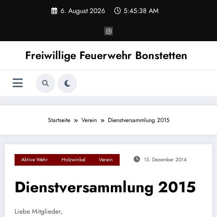
Zum
6. August 2026
5:45:38 AM
Inhalt
springen
Freiwillige Feuerwehr Bonstetten
Startseite
Verein
Dienstversammlung 2015
Aktive Wehr
Holzwinkel
Verein
15. Dezember 2014
Dienstversammlung 2015
Liebe Mitglieder,