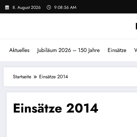
Zum
8. August 2026
9:08:56 AM
Inhalt
springen
Aktuelles
Jubiläum 2026 – 150 Jahre
Einsätze
W
Startseite
Einsätze 2014
Einsätze 2014