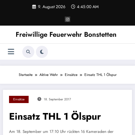
Zum
9. August 2026
4:45:00 AM
Inhalt
springen
Freiwillige Feuerwehr Bonstetten
Startseite
Aktive Wehr
Einsätze
Einsatz THL 1 Ölspur
Einsätze
18. September 2017
Einsatz THL 1 Ölspur
Am 18. September um 17:10 Uhr rückten 16 Kameraden der