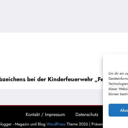
Um dir ein o
zeichens bei der Kinderfeuerwehr „Feuerfüchse
Geräteinform
Technologien
dieser Websi
können besti
Akz
Kontakt / Impressum
Datenschutz
logger - Magazin und Blog
WordPress
Theme 2026 | Präsentiert von
Spice