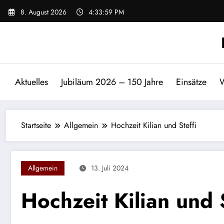
Zum
8. August 2026
4:33:59 PM
Inhalt
springen
Aktuelles
Jubiläum 2026 – 150 Jahre
Einsätze
W
Startseite
Allgemein
Hochzeit Kilian und Steffi
Allgemein
13. Juli 2024
Hochzeit Kilian und S