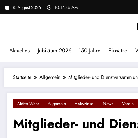
Zum
8. August 2026
10:17:46 AM
Inhalt
springen
Aktuelles
Jubiläum 2026 – 150 Jahre
Einsätze
W
Startseite
Allgemein
Mitglieder- und Dienstversammlu
Aktive Wehr
Allgemein
Holzwinkel
News
Verein
Mitglieder- und Die