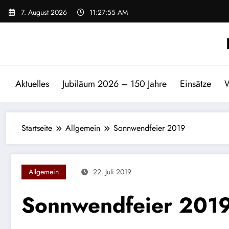
Zum
7. August 2026
11:27:55 AM
Inhalt
springen
Aktuelles
Jubiläum 2026 – 150 Jahre
Einsätze
W
Startseite
Allgemein
Sonnwendfeier 2019
Allgemein
22. Juli 2019
Sonnwendfeier 201