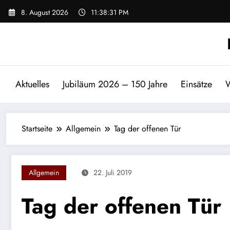
Zum
8. August 2026
11:38:31 PM
Inhalt
springen
Aktuelles
Jubiläum 2026 – 150 Jahre
Einsätze
W
Startseite
Allgemein
Tag der offenen Tür
Allgemein
22. Juli 2019
Tag der offenen Tür