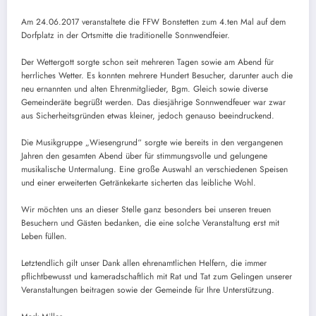
Am 24.06.2017 veranstaltete die FFW Bonstetten zum 4.ten Mal auf dem
Dorfplatz in der Ortsmitte die traditionelle Sonnwendfeier.
Der Wettergott sorgte schon seit mehreren Tagen sowie am Abend für
herrliches Wetter. Es konnten mehrere Hundert Besucher, darunter auch die
neu ernannten und alten Ehrenmitglieder, Bgm. Gleich sowie diverse
Gemeinderäte begrüßt werden. Das diesjährige Sonnwendfeuer war zwar
aus Sicherheitsgründen etwas kleiner, jedoch genauso beeindruckend.
Die Musikgruppe „Wiesengrund“ sorgte wie bereits in den vergangenen
Jahren den gesamten Abend über für stimmungsvolle und gelungene
musikalische Untermalung. Eine große Auswahl an verschiedenen Speisen
und einer erweiterten Getränkekarte sicherten das leibliche Wohl.
Wir möchten uns an dieser Stelle ganz besonders bei unseren treuen
Besuchern und Gästen bedanken, die eine solche Veranstaltung erst mit
Leben füllen.
Letztendlich gilt unser Dank allen ehrenamtlichen Helfern, die immer
pflichtbewusst und kameradschaftlich mit Rat und Tat zum Gelingen unserer
Veranstaltungen beitragen sowie der Gemeinde für Ihre Unterstützung.