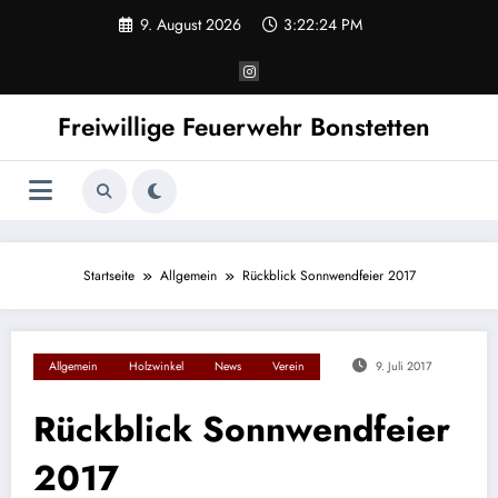
Zum
9. August 2026
3:22:24 PM
Inhalt
springen
Freiwillige Feuerwehr Bonstetten
Startseite
Allgemein
Rückblick Sonnwendfeier 2017
Allgemein
Holzwinkel
News
Verein
9. Juli 2017
Rückblick Sonnwendfeier
2017