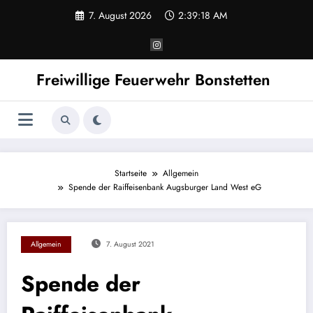
Zum
7. August 2026
2:39:18 AM
Inhalt
springen
Freiwillige Feuerwehr Bonstetten
Startseite
Allgemein
Spende der Raiffeisenbank Augsburger Land West eG
Allgemein
7. August 2021
Spende der