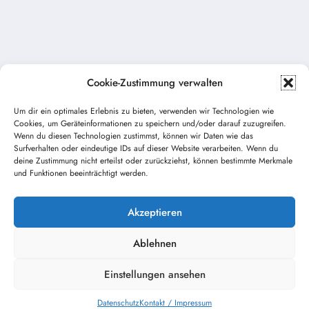
Cookie-Zustimmung verwalten
Um dir ein optimales Erlebnis zu bieten, verwenden wir Technologien wie
Cookies, um Geräteinformationen zu speichern und/oder darauf zuzugreifen.
Wenn du diesen Technologien zustimmst, können wir Daten wie das
Vorheriger Beitrag
Surfverhalten oder eindeutige IDs auf dieser Website verarbeiten. Wenn du
deine Zustimmung nicht erteilst oder zurückziehst, können bestimmte Merkmale
Erfolgreicher Truppführerlehrgang in Welden
und Funktionen beeinträchtigt werden.
Nächster Beitrag
Jugendwerbung am 25.03.2023
Akzeptieren
Ablehnen
Einstellungen ansehen
Kontakt / Impressum
Datenschutz
NewsBlogger - Magazin und Blog
WordPress
Theme 2026 | Präsentiert von
SpiceThemes
Datenschutz
Kontakt / Impressum