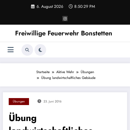
Zum
6. August 2026
8:50:29 PM
Inhalt
springen
Freiwillige Feuerwehr Bonstetten
Startseite
Aktive Wehr
Übungen
Übung landwirtschaftliches Gebäude
Übungen
23. Juni 2016
Übung