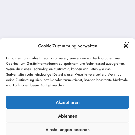
Cookie-Zustimmung verwalten
Um dir ein optimales Erlebnis zu bieten, verwenden wir Technologien wie
Cookies, um Geräteinformationen zu speichern und/oder darauf zuzugreifen.
Wenn du diesen Technologien zustimmst, können wir Daten wie das
Vorheriger Beitrag
Surfverhalten oder eindeutige IDs auf dieser Website verarbeiten. Wenn du
deine Zustimmung nicht erteilst oder zurückziehst, können bestimmte Merkmale
Unfall PKW (RD3 / THL2)
und Funktionen beeinträchtigt werden.
Nächster Beitrag
Brand Fahrzeug / Maschine (B3/ RD1)
Akzeptieren
Ablehnen
Einstellungen ansehen
Kontakt / Impressum
Datenschutz