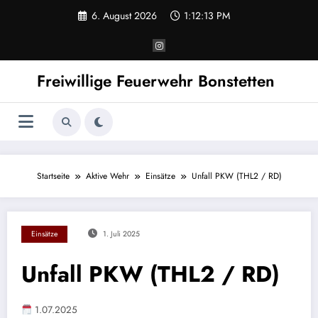
Zum
6. August 2026
1:12:13 PM
Inhalt
springen
Freiwillige Feuerwehr Bonstetten
Startseite
Aktive Wehr
Einsätze
Unfall PKW (THL2 / RD)
Einsätze
1. Juli 2025
Unfall PKW (THL2 / RD)
1.07.2025