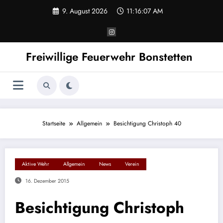
Zum
9. August 2026
11:16:07 AM
Inhalt
springen
Freiwillige Feuerwehr Bonstetten
Startseite
Allgemein
Besichtigung Christoph 40
Aktive Wehr
Allgemein
News
Verein
16. Dezember 2015
Besichtigung Christoph