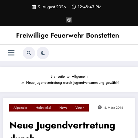
Zum
9. August 2026
12:48:43 PM
Inhalt
springen
Freiwillige Feuerwehr Bonstetten
Startseite
Allgemein
Neue Jugendvertretung durch Jugendversammlung gewählt!
Allgemein
Holzwinkel
News
Verein
4. März 2014
Neue Jugendvertretung