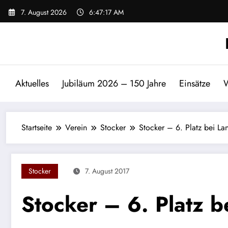
Zum
7. August 2026
6:47:17 AM
Inhalt
springen
Aktuelles
Jubiläum 2026 – 150 Jahre
Einsätze
W
Startseite
Verein
Stocker
Stocker – 6. Platz bei Lan
Stocker
7. August 2017
Stocker – 6. Platz b