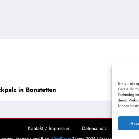
Um dir ein o
kpalz in Bonstetten
Geräteinform
Technologien
dieser Websi
können besti
Akz
Kontakt / Impressum
Datenschutz
logger - Magazin und Blog
WordPress
Theme 2026 | Präsentiert von
Spice