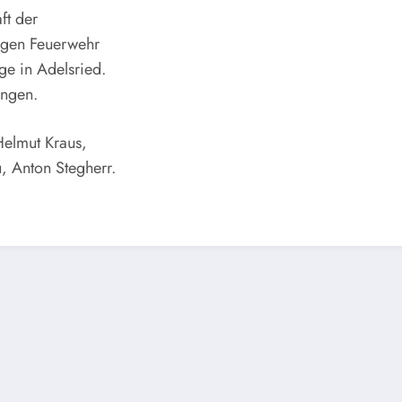
ft der
ligen Feuerwehr
ge in Adelsried.
ingen.
Helmut Kraus,
u, Anton Stegherr.