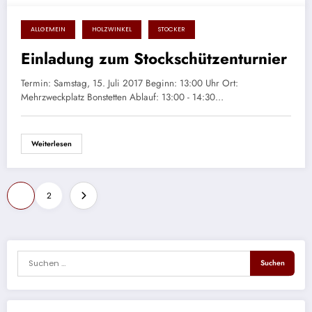
ALLGEMEIN
HOLZWINKEL
STOCKER
7. Juli 2017
Einladung zum Stockschützenturnier
Termin: Samstag, 15. Juli 2017 Beginn: 13:00 Uhr Ort:
Mehrzweckplatz Bonstetten Ablauf: 13:00 - 14:30…
Weiterlesen
Seitennummerierung
1
2
der
Beiträge