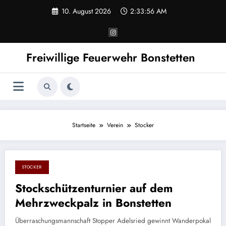
Zum
10. August 2026
2:33:56 AM
Inhalt
springen
Freiwillige Feuerwehr Bonstetten
Startseite
Verein
Stocker
STOCKER
7. August 2017
Stockschützenturnier auf dem
Mehrzweckpalz in Bonstetten
Überraschungsmannschaft Stopper Adelsried gewinnt Wanderpokal