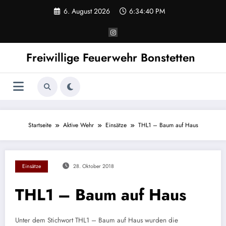
Zum
6. August 2026
6:34:40 PM
Inhalt
springen
Freiwillige Feuerwehr Bonstetten
Startseite
Aktive Wehr
Einsätze
THL1 – Baum auf Haus
Einsätze
28. Oktober 2018
THL1 – Baum auf Haus
Unter dem Stichwort THL1 – Baum auf Haus wurden die