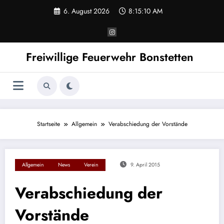
Zum
6. August 2026
8:15:10 AM
Inhalt
springen
Freiwillige Feuerwehr Bonstetten
Startseite
Allgemein
Verabschiedung der Vorstände
Allgemein
News
Verein
9. April 2015
Verabschiedung der
Vorstände