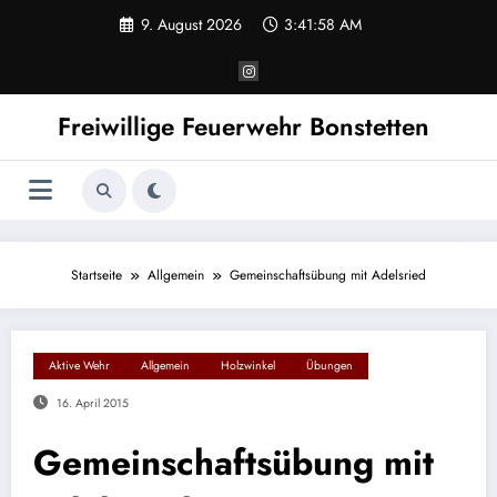
Zum
9. August 2026
3:41:58 AM
Inhalt
springen
Freiwillige Feuerwehr Bonstetten
Startseite
Allgemein
Gemeinschaftsübung mit Adelsried
Aktive Wehr
Allgemein
Holzwinkel
Übungen
16. April 2015
Gemeinschaftsübung mit