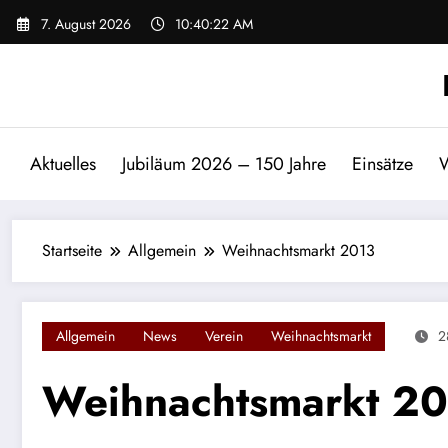
Zum
7. August 2026
10:40:22 AM
Inhalt
springen
Aktuelles
Jubiläum 2026 – 150 Jahre
Einsätze
W
Startseite
Allgemein
Weihnachtsmarkt 2013
Allgemein
News
Verein
Weihnachtsmarkt
2
Weihnachtsmarkt 2